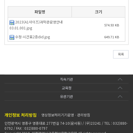
파일명
크기
2023(A1사이즈)과학관운영안내
574.93 KB
03.01.001.jpg
수정-시간표2층did.jpg
649.71 KB
목록
직속기관
교육청
유관기관
개인정보 처리방침
영상정보처리기기운영ㆍ관리방침
인천광역시 영종구 영종대로 277번길 74-10(운서동) / (우)23241 / TEL : 032)880-
0792 / FAX : 032)880-0797